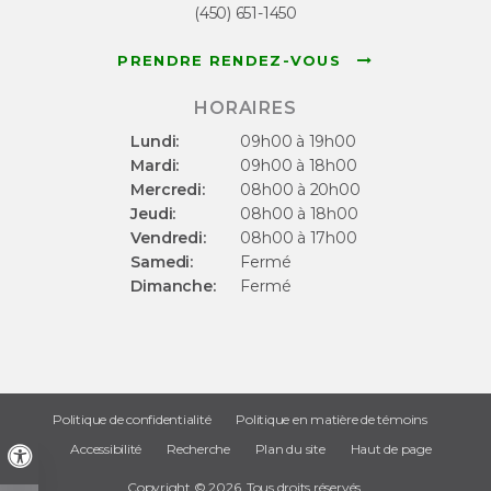
(450) 651-1450
PRENDRE RENDEZ-VOUS
HORAIRES
Lundi:
09h00 à 19h00
Mardi:
09h00 à 18h00
Mercredi:
08h00 à 20h00
Jeudi:
08h00 à 18h00
Vendredi:
08h00 à 17h00
Samedi:
Fermé
Dimanche:
Fermé
Politique de confidentialité
Politique en matière de témoins
Accessibilité
Recherche
Plan du site
Haut de page
Version accessible
Copyright © 2026. Tous droits réservés.