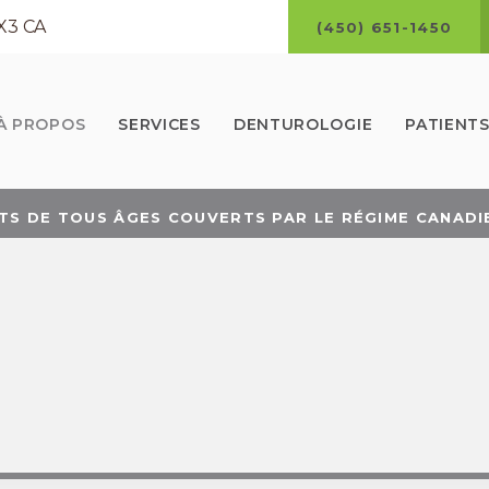
X3
CA
(450) 651-1450
À PROPOS
SERVICES
DENTUROLOGIE
PATIENT
TS DE TOUS ÂGES COUVERTS PAR LE RÉGIME CANADIE
EZ PRENDRE UN RENDEZ-VOUS? CLIQUEZ ICI POUR N