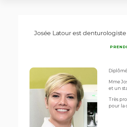
Josée Latour est denturologiste
PREND
Diplômé
Mme José
et un s
Très pro
pour la 